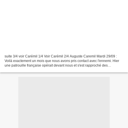
suite 3/4 voir Carémil 1/4 Voir Carémil 2/4 Auguste Caremil Mardi 29/09 :
Voilà exactement un mois que nous avons pris contact avec l'ennemi. Hier
une patrouille française opérait devant nous et s'est rapproché des
Prussiens. Nous avons suivi tous les...