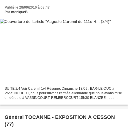
Publié le 28/09/2016 à 08:47
Par
moniqueB
SUITE 2/4 Voir Carémil 1/4 Résumé: Dimanche 13/09 : BAR-LE-DUC à
VASSINCOURT, nous poursuivons l'armée allemande que nous avons mise
en déroute à VASSINCOURT, REMBERCOURT 15h30 BLANZEE nous
marchons depuis le matin et nous continuons toujours. Enfin après...
Général TOCANNE - EXPOSITION A CESSON
(77)