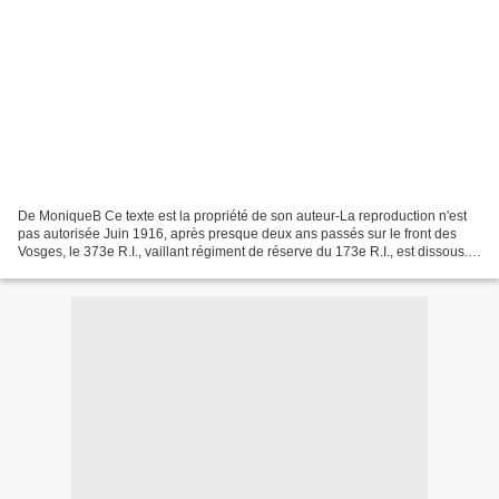
De MoniqueB Ce texte est la propriété de son auteur-La reproduction n'est
pas autorisée Juin 1916, après presque deux ans passés sur le front des
Vosges, le 373e R.I., vaillant régiment de réserve du 173e R.I., est dissous.
Le 15 juin, ses deux bataillons...