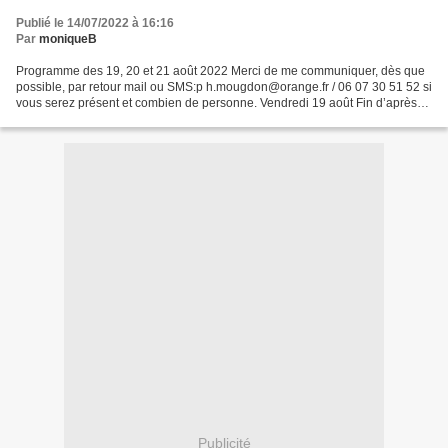
Publié le 14/07/2022 à 16:16
Par
moniqueB
Programme des 19, 20 et 21 août 2022 Merci de me communiquer, dès que
possible, par retour mail ou SMS:p h.mougdon@orange.fr / 06 07 30 51 52 si
vous serez présent et combien de personne. Vendredi 19 août Fin d’après-
midi 18h > à la salle des fêtes de...
Publicité