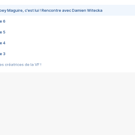
bey Maguire, c'est lui ! Rencontre avec Damien Witecka
e 6
e 5
e 4
e 3
s créatrices de la VF !
e 2
e 1
e Mektoub My Love arrive enfin ! Rencontre avec Shaïn Boumedine et Sal
i : après Toni en famille
elle réalise le bouleversant Dites lui que je l'aime
ais ! Rencontre autour de Vie privée de Rebecca Zlotowski