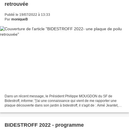
retrouvée
Publié le 19/07/2022 à 13:33
Par
moniqueB
Dans un récent message, le Président Philippe MOUGDON du SF de
Bidestroff, informe: "j'ai une connaissance qui vient de me rapporter une
plaque découverte dans son jardin à bidestroff, il s'agit de : Aimé Jeantet,
Chasseur 24eme BCA Né le 14 avril 1893À...
BIDESTROFF 2022 - programme