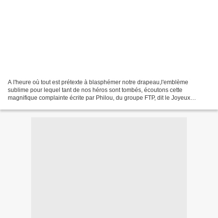
A l'heure où tout est prétexte à blasphémer notre drapeau,l'emblème
sublime pour lequel tant de nos héros sont tombés, écoutons cette
magnifique complainte écrite par Philou, du groupe FTP, dit le Joyeux
Rebelle *ce poème est très souvent et injustement...