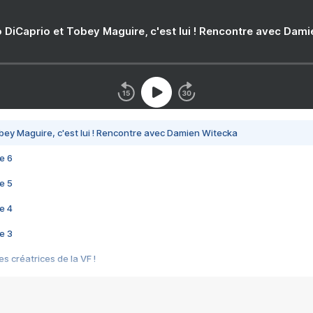
 DiCaprio et Tobey Maguire, c'est lui ! Rencontre avec Dam
bey Maguire, c'est lui ! Rencontre avec Damien Witecka
e 6
e 5
e 4
e 3
s créatrices de la VF !
e 2
e 1