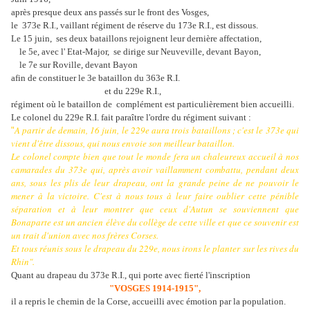
après presque deux ans passés sur le front des Vosges,
le 373e R.I., vaillant régiment de réserve du 173e R.I., est dissous.
Le 15 juin, ses
deux bataillons rejoignent leur dernière affectation,
le 5e, avec l' Etat-Major, se dirige sur Neuveville, devant Bayon,
le 7e sur Roville, devant Bayon
afin de constituer le 3e bataillon du 363e R.I.
et du 229e R.I.,
régiment où le bataillon de complément est particulièrement bien accueilli.
Le colonel du 229e R.I. fait paraître l'ordre du régiment suivant :
A partir de demain, 16 juin, le 229e aura trois bataillons ; c'est le 373e qui
"
vient d'être dissous, qui nous envoie son meilleur bataillon.
Le colonel compte bien que tout le monde fera un chaleureux accueil à nos
camarades du 373e qui, après avoir vaillamment combattu, pendant deux
ans, sous les plis de leur drapeau, ont la grande peine de ne pouvoir le
mener à la victoire. C'est à nous tous à leur faire oublier cette pénible
séparation et à leur montrer que ceux d'Autun se souviennent que
Bonaparte est un ancien élève du collège de cette ville et que ce souvenir est
un trait d'union avec nos frères Corses.
Et tous réunis sous le drapeau du 229e, nous irons le planter sur les rives du
Rhin".
Quant au drapeau du 373e R.I., qui porte avec fierté l'inscription
"VOSGES 1914-1915",
il a repris le chemin de la Corse, accueilli avec émotion par la population.