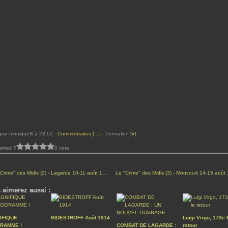
 par moniqueB à 23:02 -
Commentaires [
…
]
- Permalien [
#
]
aimez ?
0 vote
Le "Crime" des Midis (2) - Lagarde 10-11 août 1914 > Maurice
 aimerez aussi :
IFIQUE
BIDESTROFF Août 1914
Luigi Virgo, 173e R
RAMME !
COMBAT DE LAGARDE :
retour