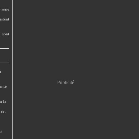
 série
istent
s sont
a
Publicité
urité
r la
rée,
us