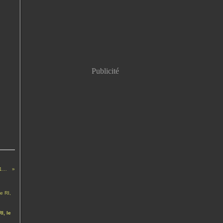
Publicité
Le "Crime" des Midis (3) - Moncourt 14-15 août 1914 > Maurice
I, le