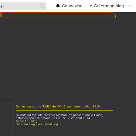
Connexion
+
Créer mon blog
Sur les traces des "Midis" du XVe Corps - guerre 1914-1918
Soldats du Midi (de Nîmes à Menton, en passant par la Corse)
diffamés après la bataille de Dieuze, le 20 août 1914
Accueil du blog
Créer un blog avec CanalBlog