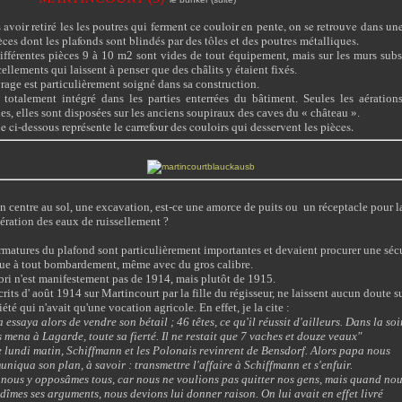
 avoir retiré les
les poutres qui ferment ce couloir en pente, on se retrouve dans une
èces dont les plafonds sont blindés par des tôles et des poutres métalliques.
ifférentes pièces 9 à 10 m2 sont vides de tout équipement, mais sur les murs subs
cellements qui laissent à penser que des châlits y étaient fixés.
rage est particulièrement soigné dans sa construction.
t totalement intégré dans les parties enterrées du bâtiment. Seules les aération
les, elles sont disposées sur les anciens soupiraux des caves du « château ».
e ci-dessous représente le carrefour des couloirs qui desservent les pièces
.
n centre au sol, une excavation, est-ce une amorce de puits ou un réceptacle pour l
ération des eaux de ruissellement ?
rmatures du plafond sont particulièrement importantes et devaient procurer une séc
ue à tout bombardement, même avec du gros calibre.
bri n'est manifestement pas de 1914, mais plutôt de 1915.
crits d' août 1914 sur Martincourt par la fille du régisseur, ne laissent aucun doute su
iété qui n'avait qu'une vocation agricole.
En effet, je la cite :
 essaya alors de vendre son bétail ; 46 têtes, ce qu'il réussit d'ailleurs. Dans la soi
s mena à Lagarde, toute sa fierté. Il ne restait que 7 vaches et douze veaux"
e lundi matin, Schiffmann et les Polonais revinrent de Bensdorf. Alors papa nous
niqua son plan, à savoir : transmettre l'affaire à Schiffmann et s'enfuir.
nous y opposâmes tous, car nous ne voulions pas quitter nos gens, mais quand no
dîmes ses arguments, nous devions lui donner raison. On lui avait en effet livré