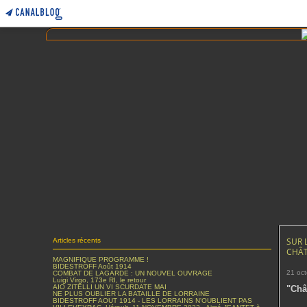
SUR 
Articles récents
CHÂT
MAGNIFIQUE PROGRAMME !
BIDESTROFF Août 1914
21 oc
COMBAT DE LAGARDE : UN NOUVEL OUVRAGE
Luigi Virgo, 173e RI, le retour
AIO ZITELLI UN VI SCURDATE MAI
"Châ
NE PLUS OUBLIER LA BATAILLE DE LORRAINE
BIDESTROFF AOUT 1914 - LES LORRAINS N'OUBLIENT PAS