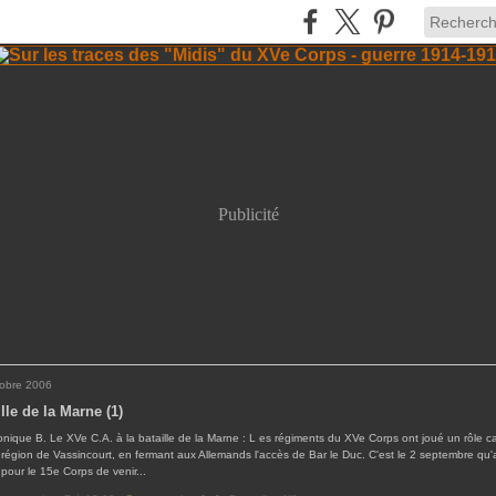
Publicité
tobre 2006
lle de la Marne (1)
nique B. Le XVe C.A. à la bataille de la Marne : L es régiments du XVe Corps ont joué un rôle ca
 région de Vassincourt, en fermant aux Allemands l'accès de Bar le Duc. C'est le 2 septembre qu'a
e pour le 15e Corps de venir...