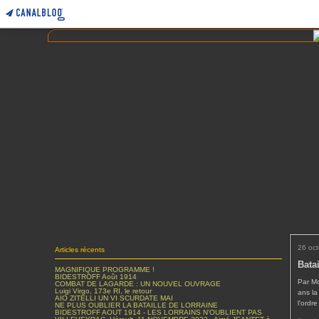
26 oc
Articles récents
Batai
MAGNIFIQUE PROGRAMME !
BIDESTROFF Août 1914
Par Mo
COMBAT DE LAGARDE : UN NOUVEL OUVRAGE
Luigi Virgo, 173e RI, le retour
ans la
AIO ZITELLI UN VI SCURDATE MAI
l'ordr
NE PLUS OUBLIER LA BATAILLE DE LORRAINE
BIDESTROFF AOUT 1914 - LES LORRAINS N'OUBLIENT PAS