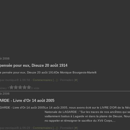
ût 2006
pensée pour eux, Dieuze 20 août 1914
De Monique Bourgeois-Martelli
 par moniqueB à 06:58 -
Commentaires [
…
]
- Permalien [
#
]
aimez ?
0 vote
ût 2006
RDE - Livre d'Or 14 août 2005
Le 14 août 2005, nous avons écrit sur le LIVRE D'OR de la Né
Nationale de LAGARDE : "Sur les traces de nos ancêtres qui s
vaillamment battus à Lagarde et dans la plaine de Dieuze, No
ns rappeler et témoigner le sacrifice du XVè Corps,...
 par moniqueB à 06:29 -
Commentaires [
…
]
- Permalien [
#
]