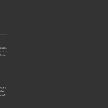
prises.
s" a "a
fester
rtains
Voici
" GLOIR