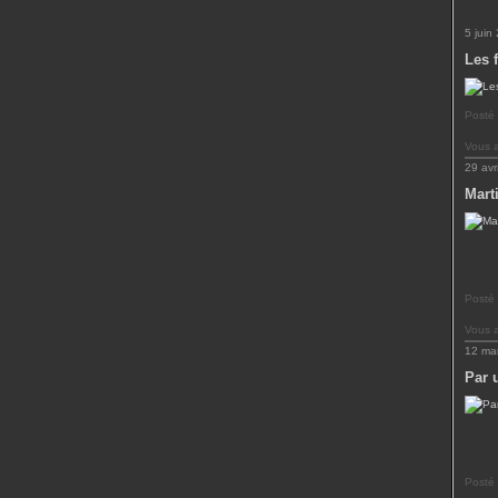
5 juin
Les 
Posté
Vous 
29 avr
Marti
Posté 
Vous 
12 ma
Par 
Posté