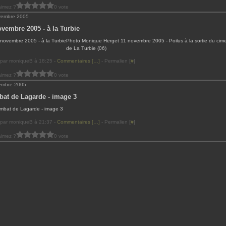
aimez ?
0 vote
vembre 2005
ovembre 2005 - à la Turbie
Photo Monique Herget 11 novembre 2005 - Poilus à la sortie du cime
de La Turbie (06)
 par moniqueB à 18:25 -
Commentaires [
…
]
- Permalien [
#
]
aimez ?
0 vote
embre 2005
at de Lagarde - image 3
 par moniqueB à 21:37 -
Commentaires [
…
]
- Permalien [
#
]
aimez ?
0 vote