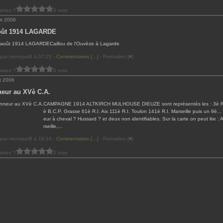
aimez ?
0 vote
ût 2006
oût 1914 LAGARDE
Caillou de l'Ouvèze à Lagarde
 par moniqueB à 07:25 -
Commentaires [
…
]
- Permalien [
#
]
aimez ?
0 vote
et 2006
eur au XVè C.A.
CAMPAGNE 1914 ALTKIRCH MULHOUSE DIEUZE sont représentés les : 3è R.
è B.C.P. Grasse 61è R.I. Aix 111è R.I. Toulon 141è R.I. Marseille puis un 9è...
eur à cheval ? Hussard ? et deux non identifiables. Sur la carte on peut lire : 
rseille,...
 par moniqueB à 19:16 -
Commentaires [
…
]
- Permalien [
#
]
aimez ?
0 vote