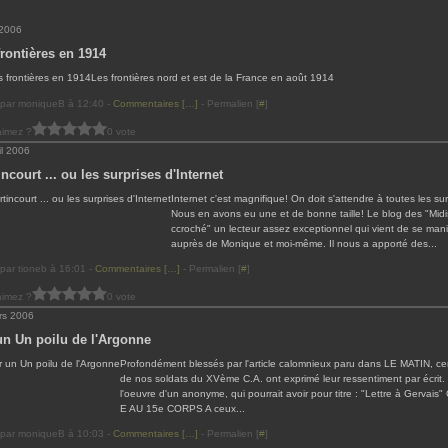
 2006
frontières en 1914
Les frontières nord et est de la France en août 1914
 par moniqueB à 12:40 -
Commentaires [
…
]
- Permalien [
#
]
aimez ?
0 vote
il 2006
ncourt ... ou les surprises d'Internet
Internet c'est magnifique! On doit s'attendre à toutes les sur
Nous en avons eu une et de bonne taille! Le blog des "Midi
ccroché" un lecteur assez exceptionnel qui vient de se mani
auprès de Monique et moi-même. Il nous a apporté des...
par tioneb à 16:01 -
Commentaires [
…
]
- Permalien [
#
]
aimez ?
0 vote
rs 2006
un Un poilu de l'Argonne
Profondément blessés par l'article calomnieux paru dans LE MATIN, ce
de nos soldats du XVème C.A. ont exprimé leur ressentiment par écrit. 
l'oeuvre d'un anonyme, qui pourrait avoir pour titre : "Lettre à Gervais
E AU 15e CORPS A ceux...
 par moniqueB à 10:03 -
Commentaires [
…
]
- Permalien [
#
]