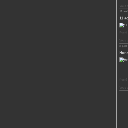
Vous 
11 ao
11 a
Posté
Vous 
8 juill
Honn
Posté
Vous 