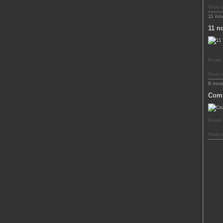
Vous 
11 no
11 n
Posté
Vous 
8 nov
Comb
Posté
Vous 