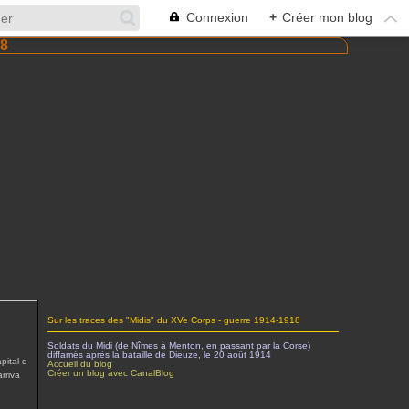
Connexion
+
Créer mon blog
Sur les traces des "Midis" du XVe Corps - guerre 1914-1918
Soldats du Midi (de Nîmes à Menton, en passant par la Corse)
diffamés après la bataille de Dieuze, le 20 août 1914
pital d
Accueil du blog
Créer un blog avec CanalBlog
rriva