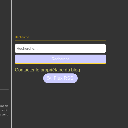
Recherche
Contacter le propriétaire du blog
Flux RSS
cropole
e sont
us veno