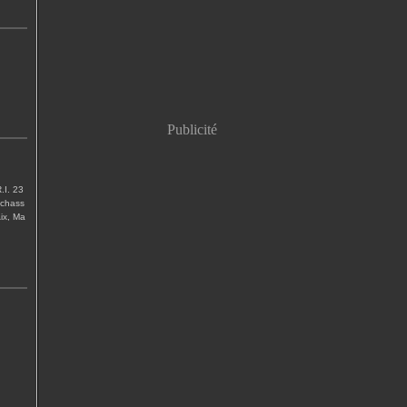
Publicité
I. 23
 chass
Aix, Ma