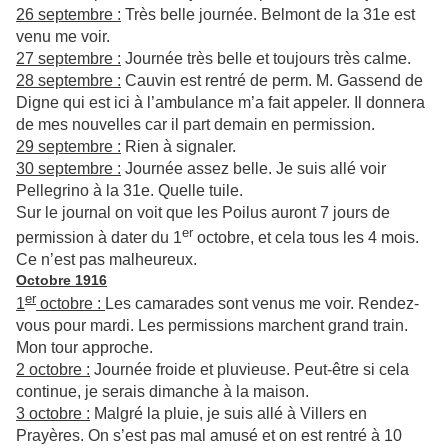
26 septembre :
Très belle journée. Belmont de la 31e est
venu me voir.
27 septembre :
Journée très belle et toujours très calme.
28 septembre :
Cauvin est rentré de perm. M. Gassend de
Digne qui est ici à l’ambulance m’a fait appeler. Il donnera
de mes nouvelles car il part demain en permission.
29 septembre :
Rien à signaler.
30 septembre :
Journée assez belle. Je suis allé voir
Pellegrino à la 31e. Quelle tuile.
Sur le journal on voit que les Poilus auront 7 jours de
er
permission à dater du 1
octobre, et cela tous les 4 mois.
Ce n’est pas malheureux.
Octobre 1916
er
1
octobre :
Les camarades sont venus me voir. Rendez-
vous pour mardi. Les permissions marchent grand train.
Mon tour approche.
2 octobre :
Journée froide et pluvieuse. Peut-être si cela
continue, je serais dimanche à la maison.
3 octobre :
Malgré la pluie, je suis allé à Villers en
Prayères. On s’est pas mal amusé et on est rentré à 10