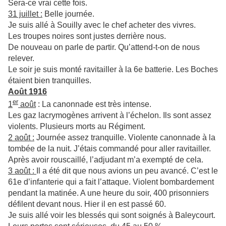
Sera-ce vrai cette fois.
31 juillet :
Belle journée.
Je suis allé à Souilly avec le chef acheter des vivres.
Les troupes noires sont justes derrière nous.
De nouveau on parle de partir. Qu’attend-t-on de nous
relever.
Le soir je suis monté ravitailler à la 6e batterie. Les Boches
étaient bien tranquilles.
Août 1916
er
1
août
: La canonnade est très intense.
Les gaz lacrymogènes arrivent à l’échelon. Ils sont assez
violents. Plusieurs morts au Régiment.
2 août :
Journée assez tranquille. Violente canonnade à la
tombée de la nuit. J’étais commandé pour aller ravitailler.
Après avoir rouscaillé, l’adjudant m’a exempté de cela.
3 août :
Il a été dit que nous avions un peu avancé. C’est le
61e d’infanterie qui a fait l’attaque. Violent bombardement
pendant la matinée. A une heure du soir, 400 prisonniers
défilent devant nous. Hier il en est passé 60.
Je suis allé voir les blessés qui sont soignés à Baleycourt.