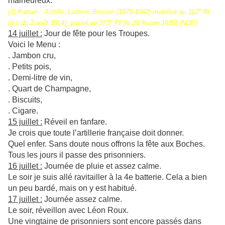
malheureux.
e
(1) Parrain : Achille, Ludovic Besson (1878-1962) mobilisé au 112
RI
e
(à.c du 2 août 1914), passé au 271
RI (le 20 février 1915).(NDE)
14 juillet :
Jour de fête pour les Troupes.
Voici le Menu :
. Jambon cru,
. Petits pois,
. Demi-litre de vin,
. Quart de Champagne,
. Biscuits,
. Cigare.
15 juillet :
Réveil en fanfare.
Je crois que toute l’artillerie française doit donner.
Quel enfer. Sans doute nous offrons la fête aux Boches.
Tous les jours il passe des prisonniers.
16 juillet :
Journée de pluie et assez calme.
Le soir je suis allé ravitailler à la 4e batterie. Cela a bien
un peu bardé, mais on y est habitué.
17 juillet :
Journée assez calme.
Le soir, réveillon avec Léon Roux.
Une vingtaine de prisonniers sont encore passés dans