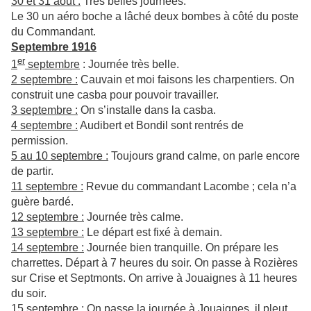
30 et 31 août :
Très belles journées.
Le 30 un aéro boche a lâché deux bombes à côté du poste
du Commandant.
Septembre 1916
er
1
septembre
: Journée très belle.
2 septembre :
Cauvain et moi faisons les charpentiers. On
construit une casba pour pouvoir travailler.
3 septembre :
On s’installe dans la casba.
4 septembre :
Audibert et Bondil sont rentrés de
permission.
5 au 10 septembre :
Toujours grand calme, on parle encore
de partir.
11 septembre :
Revue du commandant Lacombe ; cela n’a
guère bardé.
12 septembre :
Journée très calme.
13 septembre :
Le départ est fixé à demain.
14 septembre :
Journée bien tranquille. On prépare les
charrettes. Départ à 7 heures du soir. On passe à Rozières
sur Crise et Septmonts. On arrive à Jouaignes à 11 heures
du soir.
15 septembre :
On passe la journée à Jouaignes, il pleut.