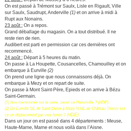
On est passé à Trémont sur Saulx, Lisle en Rigault, Ville
sur Saulx, Saudrupt, Anderville
(1)
et on arrive à midi à
Rupt aux Nonains.
23 août :
On a repos.
Grand déballage du magasin. On a tout distribué. Il ne
reste rien de rien.
Audibert est parti en permission car ces dernières ont
recommencé.
24 août :
Départ à 5 heures du matin.
On passe à La Houpette, Cousancelles, Chamouilley et on
embarque à Eurville
(2)
On prend une ligne que nous connaissons déjà. On
embarque à Mezy et on repart de suite.
On passe à Mont Saint-Père, Epieds et on arrive à Bézu
Saint-Germain.
(1) Non mentionnée sur la carte, serait ce Haironville ? (NDE)
(2) De Eurville SE de Saint-Dizier à Mezy N.NE de Château-Thierry est-
DE)
ce un déplacement par voie ferrée ? (N
Dans un jour on est passé dans 4 départements : Meuse,
Haute-Marne, Marne et nous voilà dans l’Aisne.