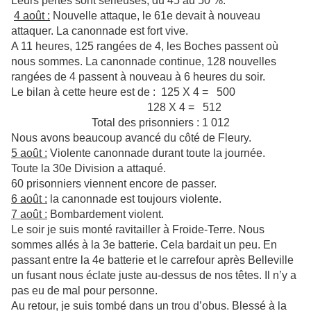
Leurs pertes sont sérieuses, du 45 au 50 %.
4 août :
Nouvelle attaque, le 61e devait à nouveau
attaquer. La canonnade est fort vive.
A 11 heures, 125 rangées de 4, les Boches passent où
nous sommes. La canonnade continue, 128 nouvelles
rangées de 4 passent à nouveau à 6 heures du soir.
Le bilan à cette heure est de : 125 X 4 = 500
128 X 4 = 512
Total des prisonniers : 1 012
Nous avons beaucoup avancé du côté de Fleury.
5 août :
Violente canonnade durant toute la journée.
Toute la 30e Division a attaqué.
60 prisonniers viennent encore de passer.
6 août :
la canonnade est toujours violente.
7 août :
Bombardement violent.
Le soir je suis monté ravitailler à Froide-Terre. Nous
sommes allés à la 3e batterie. Cela bardait un peu. En
passant entre la 4e batterie et le carrefour après Belleville
un fusant nous éclate juste au-dessus de nos têtes. Il n’y a
pas eu de mal pour personne.
Au retour, je suis tombé dans un trou d’obus. Blessé à la