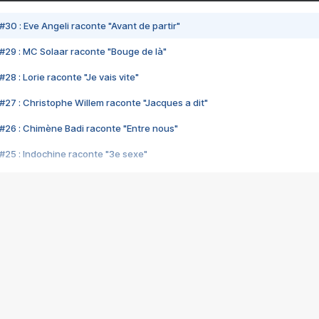
#30 : Eve Angeli raconte "Avant de partir"
#29 : MC Solaar raconte "Bouge de là"
28 : Lorie raconte "Je vais vite"
#27 : Christophe Willem raconte "Jacques a dit"
#26 : Chimène Badi raconte "Entre nous"
#25 : Indochine raconte "3e sexe"
#24 : Zaho raconte "C'est chelou"
#23 : Patrick Bruel raconte "Au café des délices"
#22 : Kyo raconte "Le chemin"
#21 : Nolwenn Leroy raconte "Cassé"
#20 : Patrick Hernandez raconte "Born to be alive"
#19 : Lorie raconte "Près de moi"