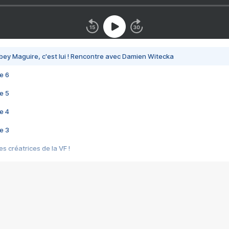
bey Maguire, c'est lui ! Rencontre avec Damien Witecka
e 6
e 5
e 4
e 3
s créatrices de la VF !
e 2
e 1
e Mektoub My Love arrive enfin ! Rencontre avec Shaïn Boumedine et Sal
i : après Toni en famille