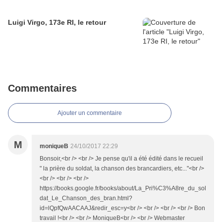
Luigi Virgo, 173e RI, le retour
Commentaires
Ajouter un commentaire
M
moniqueB
24/10/2017 22:29
Bonsoir,<br /> <br /> Je pense qu'il a été édité dans le recueil
" la prière du soldat, la chanson des brancardiers, etc..."<br />
<br /> <br /> <br />
https://books.google.fr/books/about/La_Pri%C3%A8re_du_sol
dat_Le_Chanson_des_bran.html?
id=lQpfQwAACAAJ&redir_esc=y<br /> <br /> <br /> <br /> Bon
travail !<br /> <br /> MoniqueB<br /> <br /> Webmaster