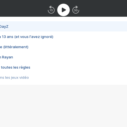
 DayZ
 a 13 ans (et vous l'avez ignoré)
e (littéralement)
im Rayan
 toutes les règles
s les jeux vidéo
us choquant de Rockstar ? - Le scandale BULLY
e plus moche de Steam
du RÊVE tourne au CAUCHEMAR
pendant 8 heures