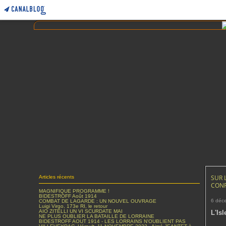
SUR 
Articles récents
CONF
MAGNIFIQUE PROGRAMME !
BIDESTROFF Août 1914
6 déc
COMBAT DE LAGARDE : UN NOUVEL OUVRAGE
Luigi Virgo, 173e RI, le retour
AIO ZITELLI UN VI SCURDATE MAI
L'Is
NE PLUS OUBLIER LA BATAILLE DE LORRAINE
BIDESTROFF AOUT 1914 - LES LORRAINS N'OUBLIENT PAS