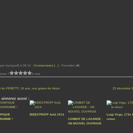
 par moniqueB à 08:10 -
Commentaires [
…
]
- Permalien [
#
]
aimez ?
0 vote
l de PERETTI, 16 ans, une graine de héros
25 décembre 
 aimerez aussi :
IFIQUE
BIDESTROFF Août 1914
Luigi Virgo, 173e R
RAMME !
COMBAT DE LAGARDE :
retour
UN NOUVEL OUVRAGE