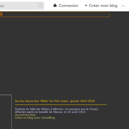
Connexion
+
Créer mon blog
Sur les traces des "Midis" du XVe Corps - guerre 1914-1918
Soldats du Midi (de Nîmes à Menton, en passant par la Corse)
diffamés après la bataille de Dieuze, le 20 août 1914
Accueil du blog
Créer un blog avec CanalBlog