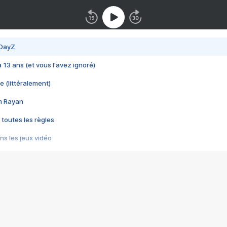
 DayZ
 a 13 ans (et vous l'avez ignoré)
e (littéralement)
im Rayan
 toutes les règles
s les jeux vidéo
us choquant de Rockstar ? - Le scandale BULLY
e plus moche de Steam
du RÊVE tourne au CAUCHEMAR
pendant 8 heures